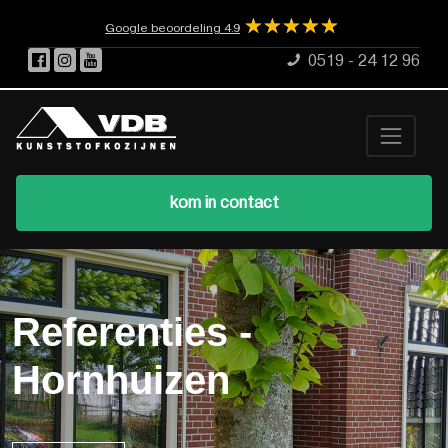
☆
★
☆
★
☆
★
☆
★
☆
★
Google beoordeling 4.9
0519 - 24 12 96
kom in contact
Referenties -
Hornhuizen