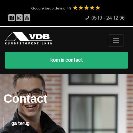
☆
★
☆
★
☆
★
☆
★
☆
★
Google beoordeling 4.9
0519 - 24 12 96
kom in contact
Contact
ga terug