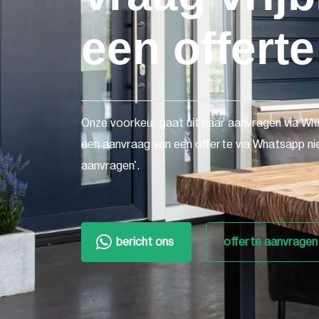
een offerte
Onze voorkeur gaat uit naar aanvragen via Wh
een aanvraag van een offerte via Whatsapp nie
aanvragen'.
bericht ons
offerte aanvragen