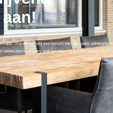
 aan!
atsapp. Doe ons gerust een bericht met uw naam, adresgegeve
t lukken dan kunt u ons ook bereiken via info@vdbkunststofkoz