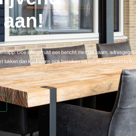
 aan!
atsapp. Doe ons gerust een bericht met uw naam, adresgegeve
t lukken dan kunt u ons ook bereiken via info@vdbkunststofkoz