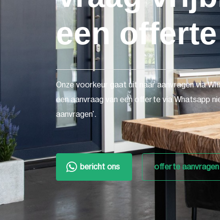
een offerte
Onze voorkeur gaat uit naar aanvragen via Wh
een aanvraag van een offerte via Whatsapp nie
aanvragen'.
bericht ons
offerte aanvragen