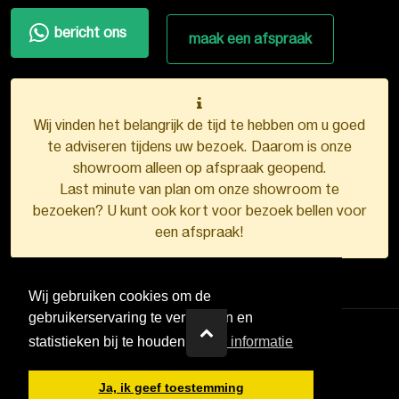
bericht ons
maak een afspraak
Wij vinden het belangrijk de tijd te hebben om u goed
te adviseren tijdens uw bezoek. Daarom is onze
showroom alleen op afspraak geopend.
Last minute van plan om onze showroom te
bezoeken? U kunt ook kort voor bezoek bellen voor
een afspraak!
Wij gebruiken cookies om de
gebruikerservaring te verbeteren en
statistieken bij te houden.
Meer informatie
VDB Kunststofkozijnen ©
2026
Ja, ik geef toestemming
Ontwerp en realisatie door
Boks.