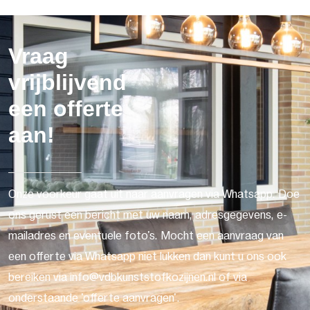
Vraag
vrijblijvend
een offerte
aan!
Onze voorkeur gaat uit naar aanvragen via Whatsapp. Doe
ons gerust een bericht met uw naam, adresgegevens, e-
mailadres en eventuele foto's. Mocht een aanvraag van
een offerte via Whatsapp niet lukken dan kunt u ons ook
bereiken via info@vdbkunststofkozijnen.nl of via
onderstaande 'offerte aanvragen'.