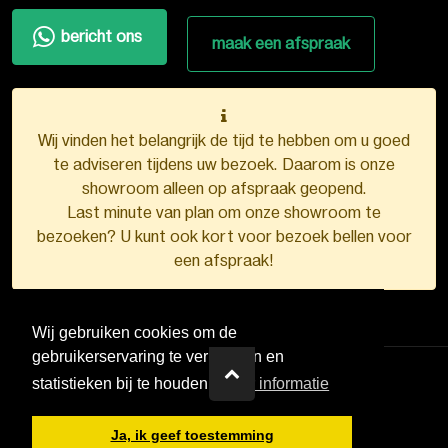
bericht ons
maak een afspraak
Wij vinden het belangrijk de tijd te hebben om u goed
te adviseren tijdens uw bezoek. Daarom is onze
showroom alleen op afspraak geopend.
Last minute van plan om onze showroom te
bezoeken? U kunt ook kort voor bezoek bellen voor
een afspraak!
Wij gebruiken cookies om de
gebruikerservaring te verbeteren en
statistieken bij te houden.
Meer informatie
VDB Kunststofkozijnen ©
2026
Ja, ik geef toestemming
Ontwerp en realisatie door
Boks.