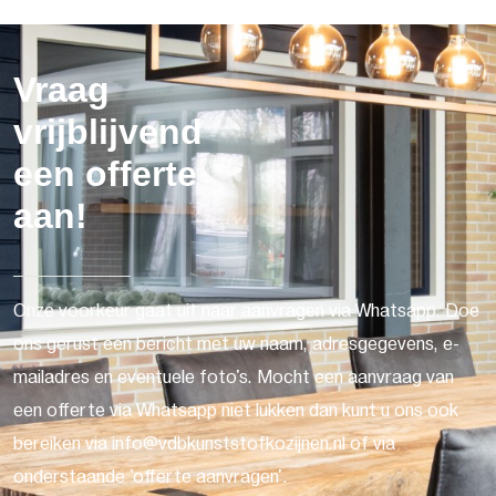
Vraag
vrijblijvend
een offerte
aan!
Onze voorkeur gaat uit naar aanvragen via Whatsapp. Doe
ons gerust een bericht met uw naam, adresgegevens, e-
mailadres en eventuele foto's. Mocht een aanvraag van
een offerte via Whatsapp niet lukken dan kunt u ons ook
bereiken via info@vdbkunststofkozijnen.nl of via
onderstaande 'offerte aanvragen'.