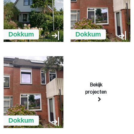
Dokkum
Dokkum
Bekijk
projecten
Dokkum