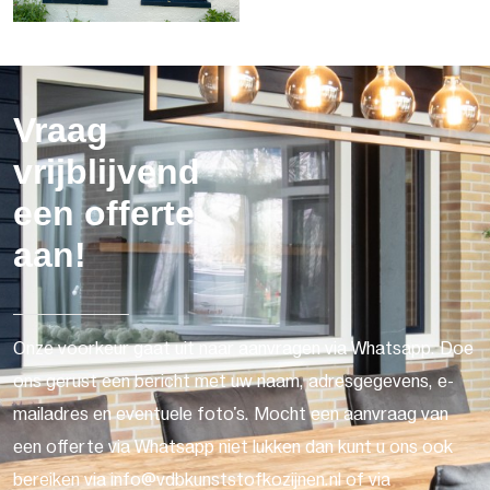
Vraag
vrijblijvend
een offerte
aan!
Onze voorkeur gaat uit naar aanvragen via Whatsapp. Doe
ons gerust een bericht met uw naam, adresgegevens, e-
mailadres en eventuele foto's. Mocht een aanvraag van
een offerte via Whatsapp niet lukken dan kunt u ons ook
bereiken via info@vdbkunststofkozijnen.nl of via