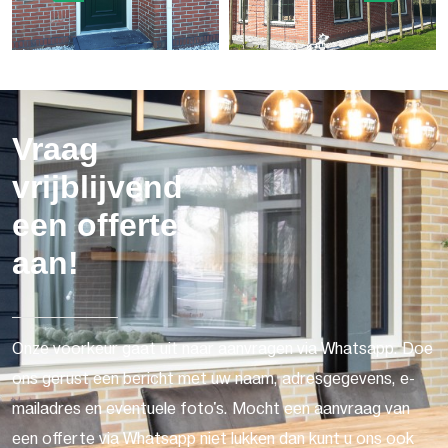
Vraag
vrijblijvend
een offerte
aan!
Onze voorkeur gaat uit naar aanvragen via Whatsapp. Doe
ons gerust een bericht met uw naam, adresgegevens, e-
mailadres en eventuele foto's. Mocht een aanvraag van
een offerte via Whatsapp niet lukken dan kunt u ons ook