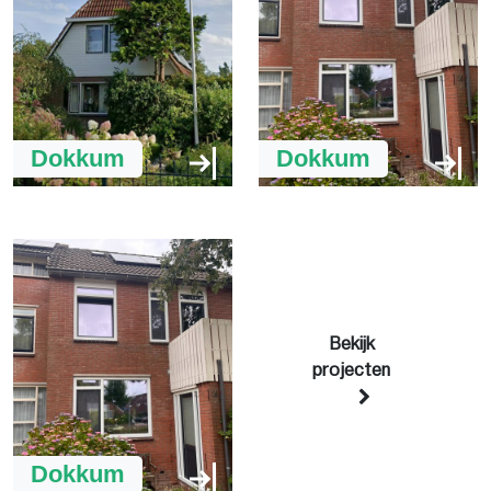
Dokkum
Dokkum
Bekijk
projecten
Dokkum