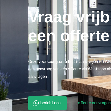
Vraag vrijb
een offerte
Onze voorkeur gaat uit naar aanvragen via Wh
een aanvraag van een offerte via Whatsapp nie
aanvragen'.
bericht ons
offerte aanvragen