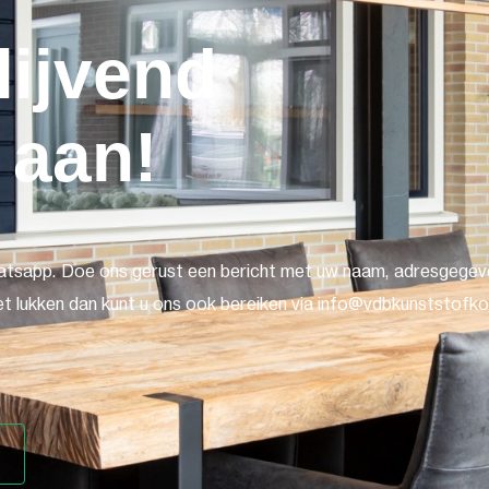
lijvend
 aan!
atsapp. Doe ons gerust een bericht met uw naam, adresgegeve
t lukken dan kunt u ons ook bereiken via info@vdbkunststofkoz