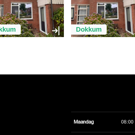
kkum
Dokkum
Maandag
08:00 