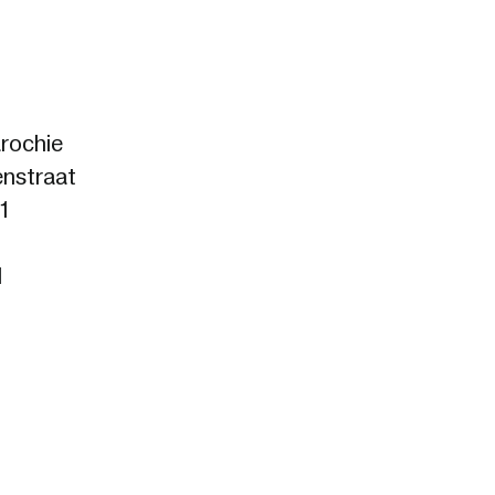
rochie
enstraat
1
l