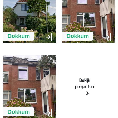
Dokkum
Dokkum
Bekijk
projecten
Dokkum