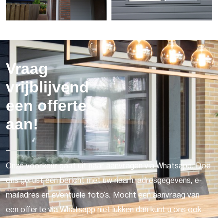
Vraag
vrijblijvend
een offerte
aan!
Onze voorkeur gaat uit naar aanvragen via Whatsapp. Doe
ons gerust een bericht met uw naam, adresgegevens, e-
mailadres en eventuele foto's. Mocht een aanvraag van
een offerte via Whatsapp niet lukken dan kunt u ons ook