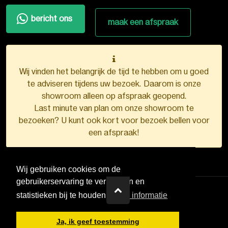
bericht ons
maak een afspraak
Wij vinden het belangrijk de tijd te hebben om u goed
te adviseren tijdens uw bezoek. Daarom is onze
showroom alleen op afspraak geopend.
Last minute van plan om onze showroom te
bezoeken? U kunt ook kort voor bezoek bellen voor
een afspraak!
Wij gebruiken cookies om de
gebruikerservaring te verbeteren en
statistieken bij te houden.
Meer informatie
VDB Kunststofkozijnen ©
2026
Ja, ik geef toestemming
Ontwerp en realisatie door
Boks.