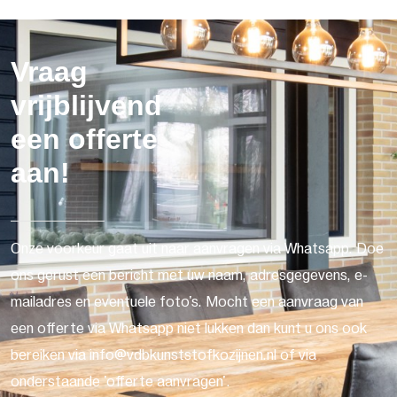
Vraag
vrijblijvend
een offerte
aan!
Onze voorkeur gaat uit naar aanvragen via Whatsapp. Doe
ons gerust een bericht met uw naam, adresgegevens, e-
mailadres en eventuele foto's. Mocht een aanvraag van
een offerte via Whatsapp niet lukken dan kunt u ons ook
bereiken via info@vdbkunststofkozijnen.nl of via
onderstaande 'offerte aanvragen'.