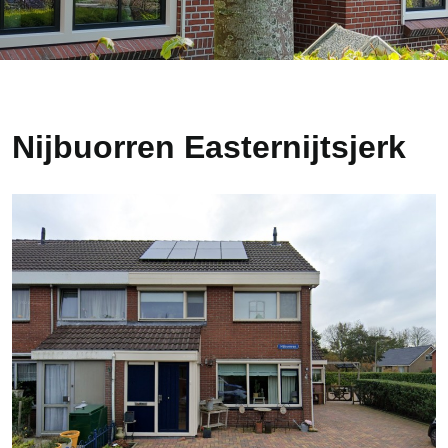
Nijbuorren Easternijtsjerk