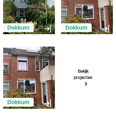
Dokkum
Dokkum
Bekijk
projecten
Dokkum