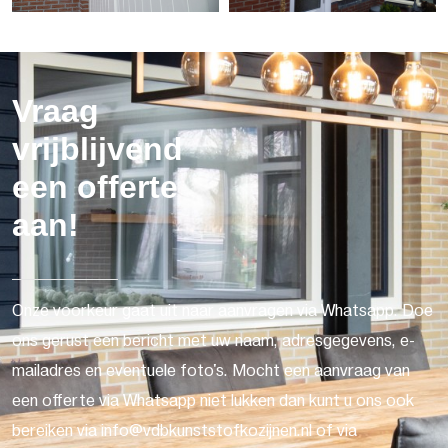
Vraag
vrijblijvend
een offerte
aan!
Onze voorkeur gaat uit naar aanvragen via Whatsapp. Doe
ons gerust een bericht met uw naam, adresgegevens, e-
mailadres en eventuele foto's. Mocht een aanvraag van
een offerte via Whatsapp niet lukken dan kunt u ons ook
bereiken via info@vdbkunststofkozijnen.nl of via