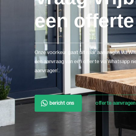
een offerte
Onze voorkeur gaat uit naar aanvragen via Wh
een aanvraag van een offerte via Whatsapp nie
aanvragen'.
bericht ons
offerte aanvragen