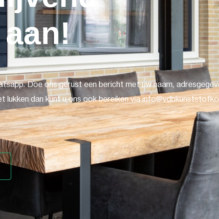
 aan!
atsapp. Doe ons gerust een bericht met uw naam, adresgegeve
t lukken dan kunt u ons ook bereiken via info@vdbkunststofkoz