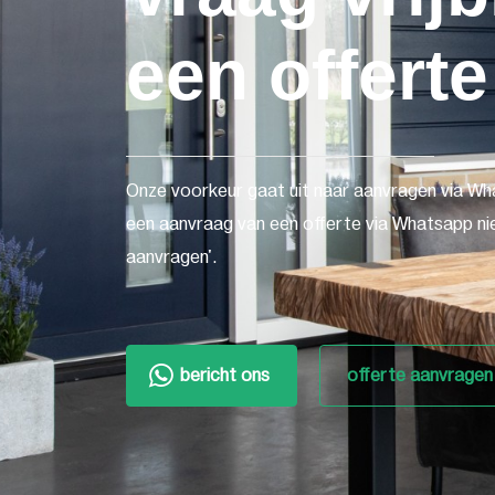
een offerte
Onze voorkeur gaat uit naar aanvragen via Wh
een aanvraag van een offerte via Whatsapp nie
aanvragen'.
bericht ons
offerte aanvragen