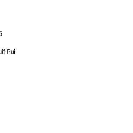
5
if Pui