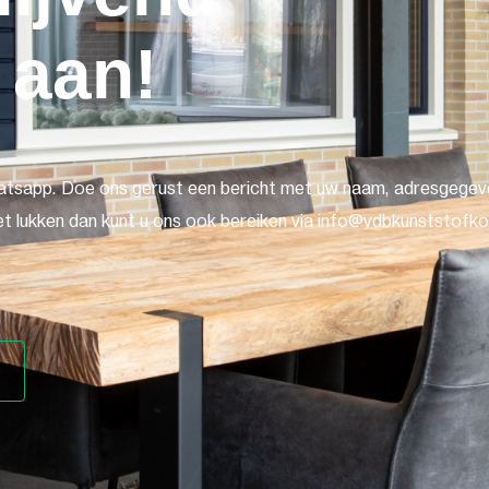
 aan!
atsapp. Doe ons gerust een bericht met uw naam, adresgegeve
t lukken dan kunt u ons ook bereiken via info@vdbkunststofkoz