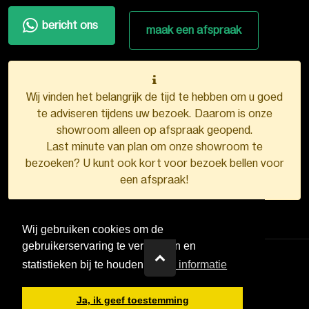
bericht ons
maak een afspraak
Wij vinden het belangrijk de tijd te hebben om u goed
te adviseren tijdens uw bezoek. Daarom is onze
showroom alleen op afspraak geopend.
Last minute van plan om onze showroom te
bezoeken? U kunt ook kort voor bezoek bellen voor
een afspraak!
Wij gebruiken cookies om de
gebruikerservaring te verbeteren en
statistieken bij te houden.
Meer informatie
VDB Kunststofkozijnen ©
2026
Ja, ik geef toestemming
Ontwerp en realisatie door
Boks.