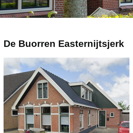
De Buorren Easternijtsjerk