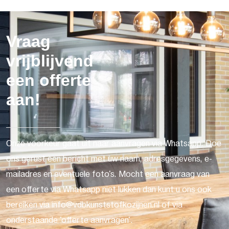
Vraag
vrijblijvend
een offerte
aan!
Onze voorkeur gaat uit naar aanvragen via Whatsapp. Doe
ons gerust een bericht met uw naam, adresgegevens, e-
mailadres en eventuele foto's. Mocht een aanvraag van
een offerte via Whatsapp niet lukken dan kunt u ons ook
bereiken via info@vdbkunststofkozijnen.nl of via
onderstaande 'offerte aanvragen'.