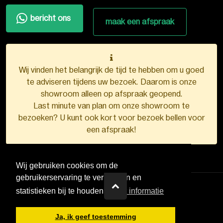
bericht ons
maak een afspraak
Wij vinden het belangrijk de tijd te hebben om u goed
te adviseren tijdens uw bezoek. Daarom is onze
showroom alleen op afspraak geopend.
Last minute van plan om onze showroom te
bezoeken? U kunt ook kort voor bezoek bellen voor
een afspraak!
Wij gebruiken cookies om de
gebruikerservaring te verbeteren en
statistieken bij te houden.
Meer informatie
VDB Kunststofkozijnen ©
2026
Ja, ik geef toestemming
Ontwerp en realisatie door
Boks.