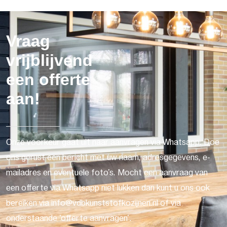
Vraag
vrijblijvend
een offerte
aan!
Onze voorkeur gaat uit naar aanvragen via Whatsapp. Doe
ons gerust een bericht met uw naam, adresgegevens, e-
mailadres en eventuele foto's. Mocht een aanvraag van
een offerte via Whatsapp niet lukken dan kunt u ons ook
bereiken via info@vdbkunststofkozijnen.nl of via
onderstaande 'offerte aanvragen'.