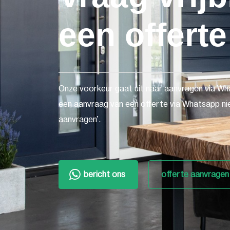
een offerte
Onze voorkeur gaat uit naar aanvragen via Wh
een aanvraag van een offerte via Whatsapp nie
aanvragen'.
bericht ons
offerte aanvragen