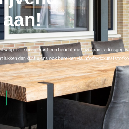
 aan!
atsapp. Doe ons gerust een bericht met uw naam, adresgegeve
t lukken dan kunt u ons ook bereiken via info@vdbkunststofkoz