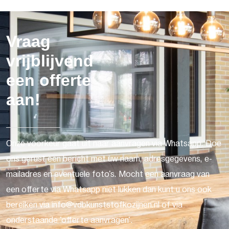
Vraag
vrijblijvend
een offerte
aan!
Onze voorkeur gaat uit naar aanvragen via Whatsapp. Doe
ons gerust een bericht met uw naam, adresgegevens, e-
mailadres en eventuele foto's. Mocht een aanvraag van
een offerte via Whatsapp niet lukken dan kunt u ons ook
bereiken via info@vdbkunststofkozijnen.nl of via
onderstaande 'offerte aanvragen'.