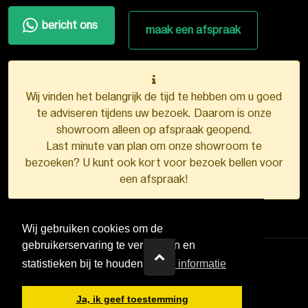
bericht ons
maak een afspraak
Wij vinden het belangrijk de tijd te hebben om u goed
te adviseren tijdens uw bezoek. Daarom is onze
showroom alleen op afspraak geopend.
Last minute van plan om onze showroom te
bezoeken? U kunt ook kort voor bezoek bellen voor
een afspraak!
Wij gebruiken cookies om de
gebruikerservaring te verbeteren en
statistieken bij te houden.
Meer informatie
VDB Kunststofkozijnen ©
2026
Ja, ik geef toestemming
Ontwerp en realisatie door
Boks.