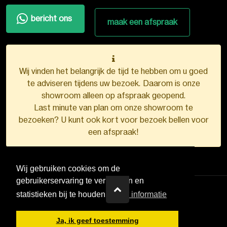
bericht ons
maak een afspraak
Wij vinden het belangrijk de tijd te hebben om u goed
te adviseren tijdens uw bezoek. Daarom is onze
showroom alleen op afspraak geopend.
Last minute van plan om onze showroom te
bezoeken? U kunt ook kort voor bezoek bellen voor
een afspraak!
Wij gebruiken cookies om de
gebruikerservaring te verbeteren en
statistieken bij te houden.
Meer informatie
VDB Kunststofkozijnen ©
2026
Ja, ik geef toestemming
Ontwerp en realisatie door
Boks.