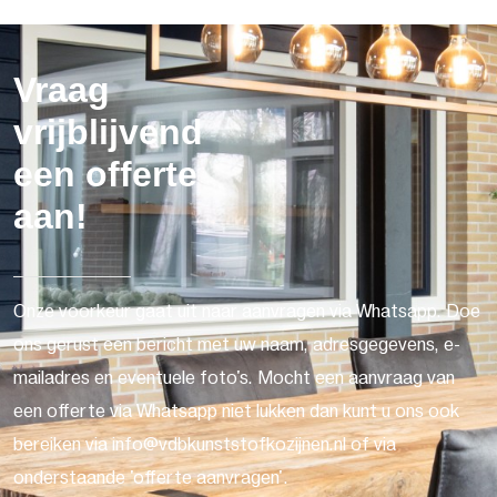
Vraag
vrijblijvend
een offerte
aan!
Onze voorkeur gaat uit naar aanvragen via Whatsapp. Doe
ons gerust een bericht met uw naam, adresgegevens, e-
mailadres en eventuele foto's. Mocht een aanvraag van
een offerte via Whatsapp niet lukken dan kunt u ons ook
bereiken via info@vdbkunststofkozijnen.nl of via
onderstaande 'offerte aanvragen'.