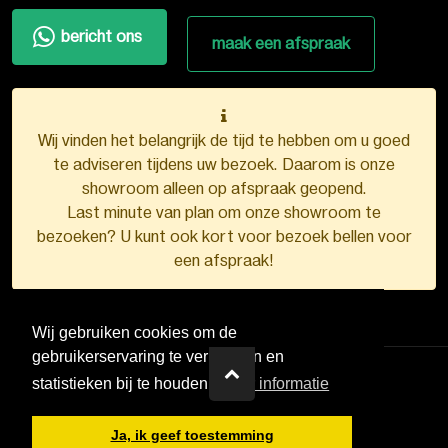
bericht ons
maak een afspraak
Wij vinden het belangrijk de tijd te hebben om u goed
te adviseren tijdens uw bezoek. Daarom is onze
showroom alleen op afspraak geopend.
Last minute van plan om onze showroom te
bezoeken? U kunt ook kort voor bezoek bellen voor
een afspraak!
Wij gebruiken cookies om de
gebruikerservaring te verbeteren en
statistieken bij te houden.
Meer informatie
VDB Kunststofkozijnen ©
2026
Ja, ik geef toestemming
Ontwerp en realisatie door
Boks.