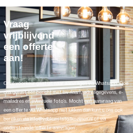
Vraag
vrijblijvend
een offerte
aan!
Onze voorkeur gaat uit naar aanvragen via Whatsapp. Doe
ons gerust een bericht met uw naam, adresgegevens, e-
mailadres en eventuele foto's. Mocht een aanvraag van
een offerte via Whatsapp niet lukken dan kunt u ons ook
bereiken via info@vdbkunststofkozijnen.nl of via
onderstaande 'offerte aanvragen'.