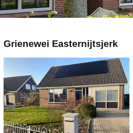
Grienewei Easternijtsjerk