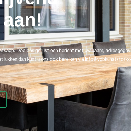
 aan!
atsapp. Doe ons gerust een bericht met uw naam, adresgegeve
t lukken dan kunt u ons ook bereiken via info@vdbkunststofkoz