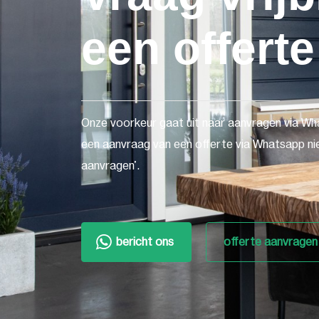
een offerte
Onze voorkeur gaat uit naar aanvragen via Wh
een aanvraag van een offerte via Whatsapp nie
aanvragen'.
bericht ons
offerte aanvragen