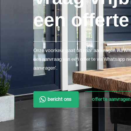
een offerte
Onze voorkeur gaat uit naar aanvragen via Wh
een aanvraag van een offerte via Whatsapp nie
aanvragen'.
bericht ons
offerte aanvragen