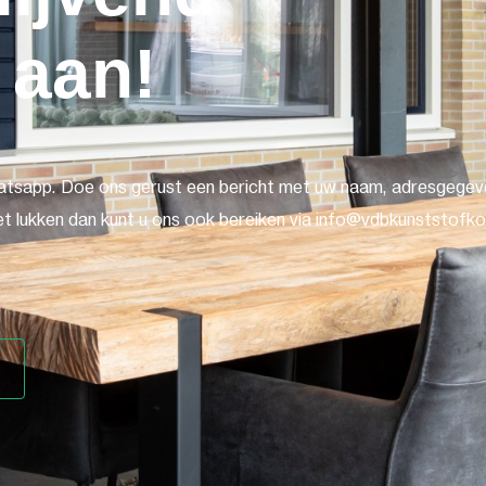
 aan!
atsapp. Doe ons gerust een bericht met uw naam, adresgegeve
t lukken dan kunt u ons ook bereiken via info@vdbkunststofkoz