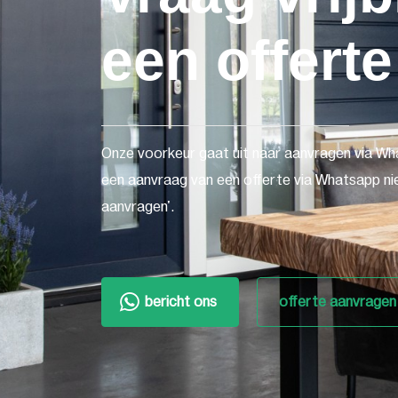
een offerte
Onze voorkeur gaat uit naar aanvragen via Wh
een aanvraag van een offerte via Whatsapp nie
aanvragen'.
bericht ons
offerte aanvragen