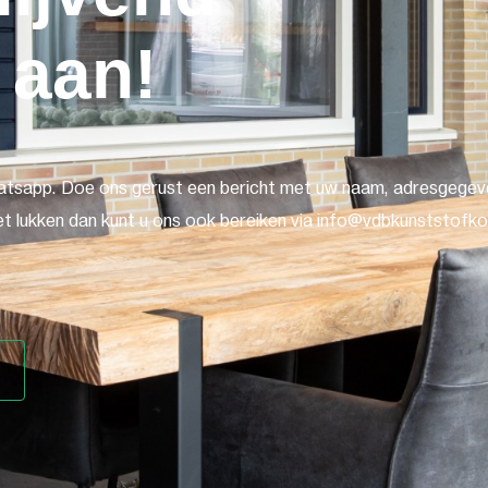
 aan!
atsapp. Doe ons gerust een bericht met uw naam, adresgegeve
t lukken dan kunt u ons ook bereiken via info@vdbkunststofkoz