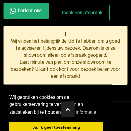
bericht ons
maak een afspraak
Wij vinden het belangrijk de tijd te hebben om u goed
te adviseren tijdens uw bezoek. Daarom is onze
showroom alleen op afspraak geopend.
Last minute van plan om onze showroom te
bezoeken? U kunt ook kort voor bezoek bellen voor
een afspraak!
Wij gebruiken cookies om de
gebruikerservaring te verbeteren en
statistieken bij te houden.
Meer informatie
VDB Kunststofkozijnen ©
2026
Ja, ik geef toestemming
Ontwerp en realisatie door
Boks.