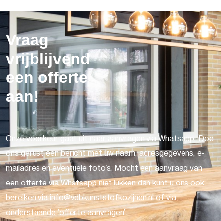
Vraag
vrijblijvend
een offerte
aan!
Onze voorkeur gaat uit naar aanvragen via Whatsapp. Doe
ons gerust een bericht met uw naam, adresgegevens, e-
mailadres en eventuele foto's. Mocht een aanvraag van
een offerte via Whatsapp niet lukken dan kunt u ons ook
bereiken via info@vdbkunststofkozijnen.nl of via
onderstaande 'offerte aanvragen'.