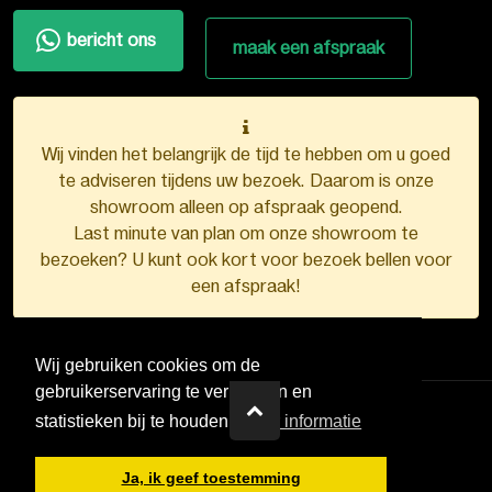
bericht ons
maak een afspraak
Wij vinden het belangrijk de tijd te hebben om u goed
te adviseren tijdens uw bezoek. Daarom is onze
showroom alleen op afspraak geopend.
Last minute van plan om onze showroom te
bezoeken? U kunt ook kort voor bezoek bellen voor
een afspraak!
Wij gebruiken cookies om de
gebruikerservaring te verbeteren en
statistieken bij te houden.
Meer informatie
VDB Kunststofkozijnen ©
2026
Ja, ik geef toestemming
Ontwerp en realisatie door
Boks.