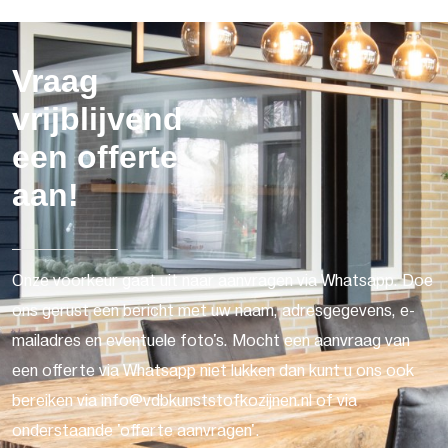
Vraag
vrijblijvend
een offerte
aan!
Onze voorkeur gaat uit naar aanvragen via Whatsapp. Doe
ons gerust een bericht met uw naam, adresgegevens, e-
mailadres en eventuele foto's. Mocht een aanvraag van
een offerte via Whatsapp niet lukken dan kunt u ons ook
bereiken via info@vdbkunststofkozijnen.nl of via
onderstaande 'offerte aanvragen'.