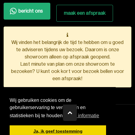
bericht ons
maak een afspraak
Wij vinden het belangrijk de tijd te hebben om u goed
te adviseren tijdens uw bezoek. Daarom is onze
showroom alleen op afspraak geopend.
Last minute van plan om onze showroom te
bezoeken? U kunt ook kort voor bezoek bellen voor
een afspraak!
Wij gebruiken cookies om de
gebruikerservaring te verbeteren en
statistieken bij te houden.
Meer informatie
VDB Kunststofkozijnen ©
2026
Ja, ik geef toestemming
Ontwerp en realisatie door
Boks.