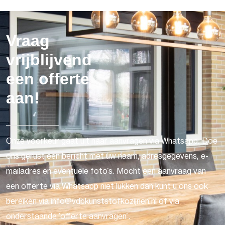
Vraag
vrijblijvend
een offerte
aan!
Onze voorkeur gaat uit naar aanvragen via Whatsapp. Doe
ons gerust een bericht met uw naam, adresgegevens, e-
mailadres en eventuele foto's. Mocht een aanvraag van
een offerte via Whatsapp niet lukken dan kunt u ons ook
bereiken via info@vdbkunststofkozijnen.nl of via
onderstaande 'offerte aanvragen'.