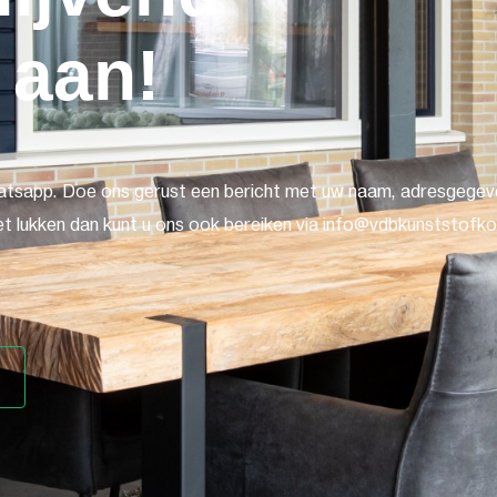
 aan!
atsapp. Doe ons gerust een bericht met uw naam, adresgegeve
t lukken dan kunt u ons ook bereiken via info@vdbkunststofkoz