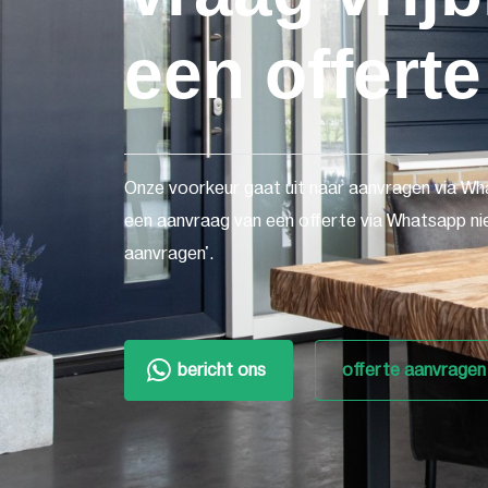
een offerte
Onze voorkeur gaat uit naar aanvragen via Wh
een aanvraag van een offerte via Whatsapp nie
aanvragen'.
bericht ons
offerte aanvragen