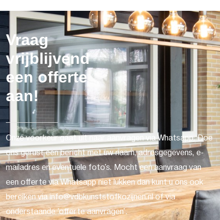
Vraag
vrijblijvend
een offerte
aan!
Onze voorkeur gaat uit naar aanvragen via Whatsapp. Doe
ons gerust een bericht met uw naam, adresgegevens, e-
mailadres en eventuele foto's. Mocht een aanvraag van
een offerte via Whatsapp niet lukken dan kunt u ons ook
bereiken via info@vdbkunststofkozijnen.nl of via
onderstaande 'offerte aanvragen'.