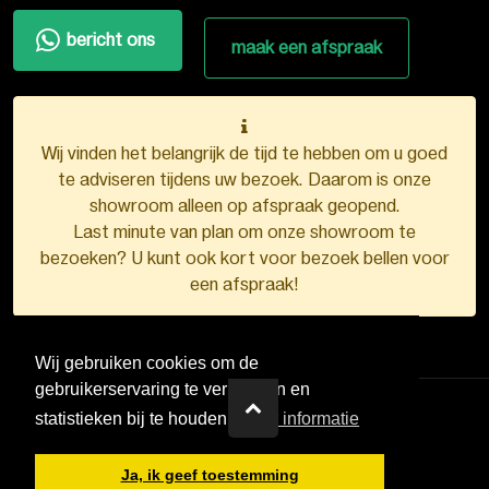
bericht ons
maak een afspraak
Wij vinden het belangrijk de tijd te hebben om u goed
te adviseren tijdens uw bezoek. Daarom is onze
showroom alleen op afspraak geopend.
Last minute van plan om onze showroom te
bezoeken? U kunt ook kort voor bezoek bellen voor
een afspraak!
Wij gebruiken cookies om de
gebruikerservaring te verbeteren en
statistieken bij te houden.
Meer informatie
VDB Kunststofkozijnen ©
2026
Ja, ik geef toestemming
Ontwerp en realisatie door
Boks.