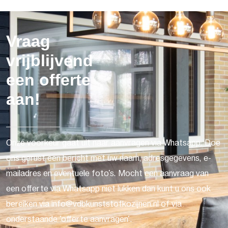
Vraag
vrijblijvend
een offerte
aan!
Onze voorkeur gaat uit naar aanvragen via Whatsapp. Doe
ons gerust een bericht met uw naam, adresgegevens, e-
mailadres en eventuele foto's. Mocht een aanvraag van
een offerte via Whatsapp niet lukken dan kunt u ons ook
bereiken via info@vdbkunststofkozijnen.nl of via
onderstaande 'offerte aanvragen'.