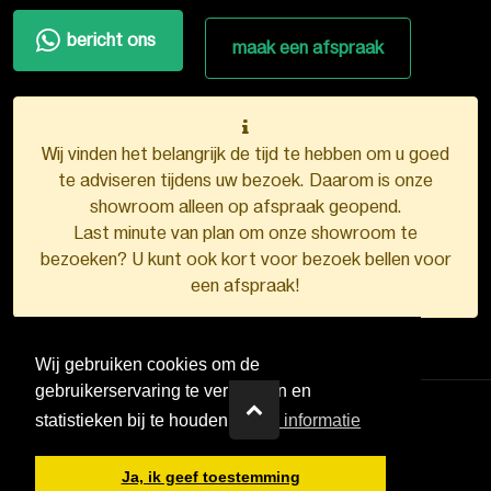
bericht ons
maak een afspraak
Wij vinden het belangrijk de tijd te hebben om u goed
te adviseren tijdens uw bezoek. Daarom is onze
showroom alleen op afspraak geopend.
Last minute van plan om onze showroom te
bezoeken? U kunt ook kort voor bezoek bellen voor
een afspraak!
Wij gebruiken cookies om de
gebruikerservaring te verbeteren en
statistieken bij te houden.
Meer informatie
VDB Kunststofkozijnen ©
2026
Ja, ik geef toestemming
Ontwerp en realisatie door
Boks.