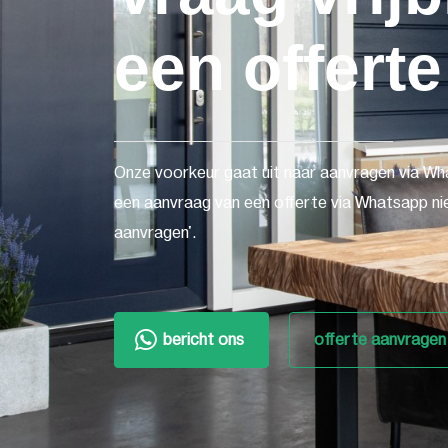
een offerte
Onze voorkeur gaat uit naar aanvragen via Wh
een aanvraag van een offerte via Whatsapp nie
aanvragen'.
bericht ons
offerte aanvragen