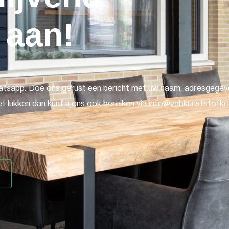
 aan!
atsapp. Doe ons gerust een bericht met uw naam, adresgegeve
t lukken dan kunt u ons ook bereiken via info@vdbkunststofkoz