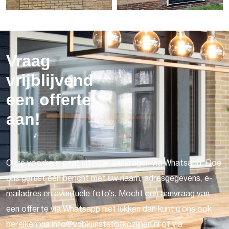
Vraag
vrijblijvend
een offerte
aan!
Onze voorkeur gaat uit naar aanvragen via Whatsapp. Doe
ons gerust een bericht met uw naam, adresgegevens, e-
mailadres en eventuele foto's. Mocht een aanvraag van
een offerte via Whatsapp niet lukken dan kunt u ons ook
bereiken via info@vdbkunststofkozijnen.nl of via