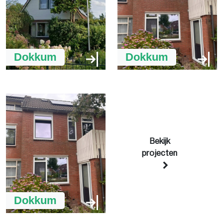
Dokkum
Dokkum
Bekijk
projecten
Dokkum