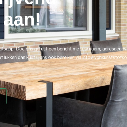
 aan!
atsapp. Doe ons gerust een bericht met uw naam, adresgegeve
t lukken dan kunt u ons ook bereiken via info@vdbkunststofkoz