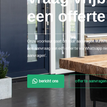
een offerte
Onze voorkeur gaat uit naar aanvragen via Wh
een aanvraag van een offerte via Whatsapp nie
aanvragen'.
bericht ons
offerte aanvragen