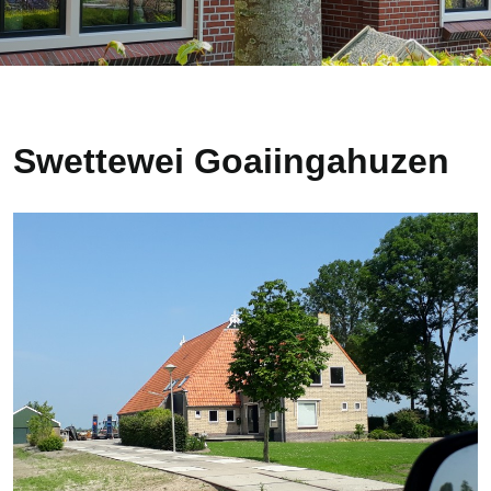
Swettewei Goaiingahuzen