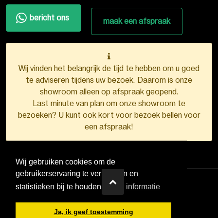
bericht ons
maak een afspraak
Wij vinden het belangrijk de tijd te hebben om u goed
te adviseren tijdens uw bezoek. Daarom is onze
showroom alleen op afspraak geopend.
Last minute van plan om onze showroom te
bezoeken? U kunt ook kort voor bezoek bellen voor
een afspraak!
Wij gebruiken cookies om de
gebruikerservaring te verbeteren en
statistieken bij te houden.
Meer informatie
VDB Kunststofkozijnen ©
2026
Ja, ik geef toestemming
Ontwerp en realisatie door
Boks.