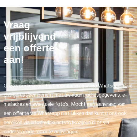
Vraag
vrijblijvend
een offerte
aan!
Onze voorkeur gaat uit naar aanvragen via Whatsapp. Doe
ons gerust een bericht met uw naam, adresgegevens, e-
mailadres en eventuele foto's. Mocht een aanvraag van
een offerte via Whatsapp niet lukken dan kunt u ons ook
bereiken via info@vdbkunststofkozijnen.nl of via
onderstaande 'offerte aanvragen'.