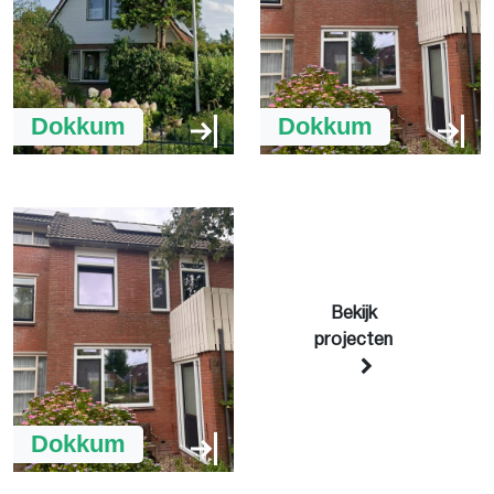
Dokkum
Dokkum
Bekijk
projecten
Dokkum