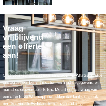
Vraag
vrijblijvend
een offerte
aan!
Onze voorkeur gaat uit naar aanvragen via Whatsapp. Doe
ons gerust een bericht met uw naam, adresgegevens, e-
mailadres en eventuele foto's. Mocht een aanvraag van
een offerte via Whatsapp niet lukken dan kunt u ons ook
bereiken via info@vdbkunststofkozijnen.nl of via