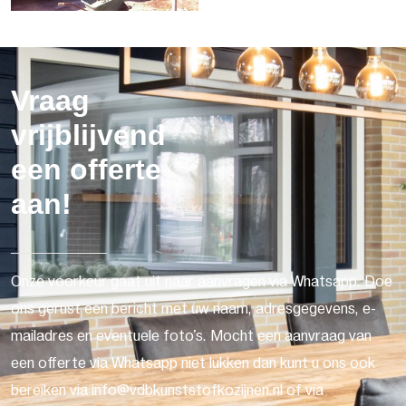
Vraag
vrijblijvend
een offerte
aan!
Onze voorkeur gaat uit naar aanvragen via Whatsapp. Doe
ons gerust een bericht met uw naam, adresgegevens, e-
mailadres en eventuele foto's. Mocht een aanvraag van
een offerte via Whatsapp niet lukken dan kunt u ons ook
bereiken via info@vdbkunststofkozijnen.nl of via