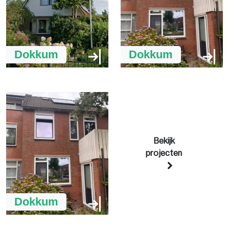
Dokkum
Dokkum
Bekijk
projecten
Dokkum