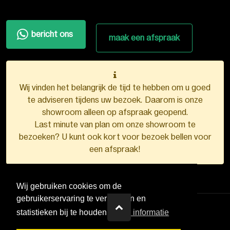
bericht ons
maak een afspraak
Wij vinden het belangrijk de tijd te hebben om u goed
te adviseren tijdens uw bezoek. Daarom is onze
showroom alleen op afspraak geopend.
Last minute van plan om onze showroom te
bezoeken? U kunt ook kort voor bezoek bellen voor
een afspraak!
Wij gebruiken cookies om de
gebruikerservaring te verbeteren en
statistieken bij te houden.
Meer informatie
VDB Kunststofkozijnen ©
2026