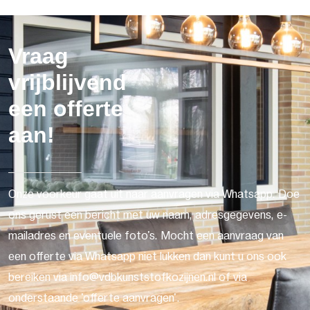
Vraag
vrijblijvend
een offerte
aan!
Onze voorkeur gaat uit naar aanvragen via Whatsapp. Doe
ons gerust een bericht met uw naam, adresgegevens, e-
mailadres en eventuele foto's. Mocht een aanvraag van
een offerte via Whatsapp niet lukken dan kunt u ons ook
bereiken via info@vdbkunststofkozijnen.nl of via
onderstaande 'offerte aanvragen'.