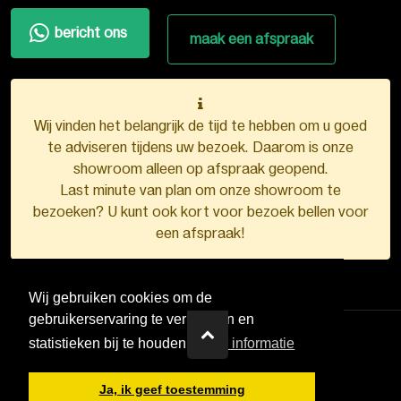
bericht ons
maak een afspraak
Wij vinden het belangrijk de tijd te hebben om u goed
te adviseren tijdens uw bezoek. Daarom is onze
showroom alleen op afspraak geopend.
Last minute van plan om onze showroom te
bezoeken? U kunt ook kort voor bezoek bellen voor
een afspraak!
Wij gebruiken cookies om de
gebruikerservaring te verbeteren en
statistieken bij te houden.
Meer informatie
VDB Kunststofkozijnen ©
2026
Ja, ik geef toestemming
Ontwerp en realisatie door
Boks.