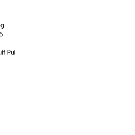
eg
5
if Pui