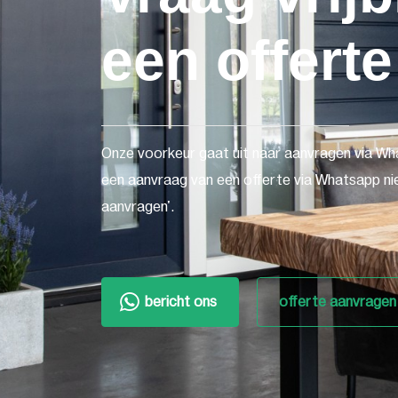
een offerte
Onze voorkeur gaat uit naar aanvragen via Wh
een aanvraag van een offerte via Whatsapp nie
aanvragen'.
bericht ons
offerte aanvragen