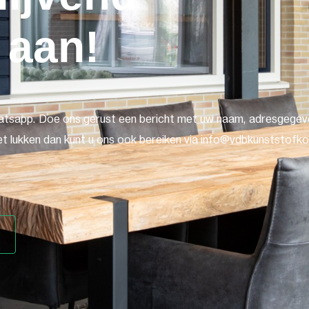
 aan!
atsapp. Doe ons gerust een bericht met uw naam, adresgegeve
t lukken dan kunt u ons ook bereiken via info@vdbkunststofkoz