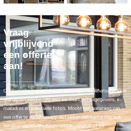
Vraag
vrijblijvend
een offerte
aan!
Onze voorkeur gaat uit naar aanvragen via Whatsapp. Doe
ons gerust een bericht met uw naam, adresgegevens, e-
mailadres en eventuele foto's. Mocht een aanvraag van
een offerte via Whatsapp niet lukken dan kunt u ons ook
bereiken via info@vdbkunststofkozijnen.nl of via