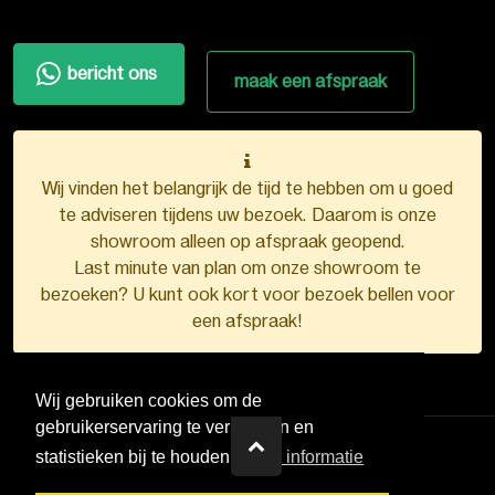
bericht ons
maak een afspraak
Wij vinden het belangrijk de tijd te hebben om u goed
te adviseren tijdens uw bezoek. Daarom is onze
showroom alleen op afspraak geopend.
Last minute van plan om onze showroom te
bezoeken? U kunt ook kort voor bezoek bellen voor
een afspraak!
Wij gebruiken cookies om de
gebruikerservaring te verbeteren en
statistieken bij te houden.
Meer informatie
VDB Kunststofkozijnen ©
2026