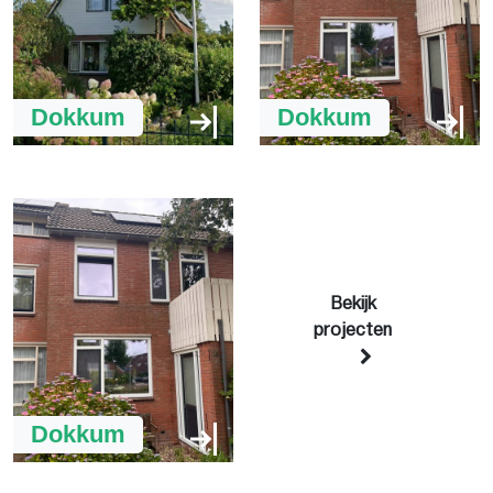
Dokkum
Dokkum
Bekijk
projecten
Dokkum