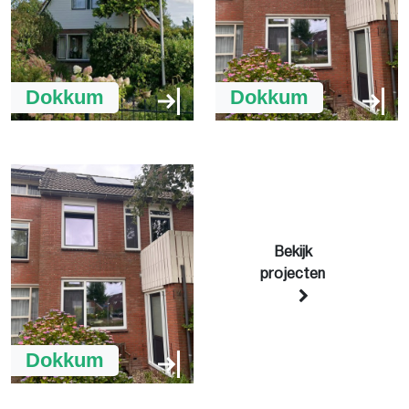
Dokkum
Dokkum
Bekijk
projecten
Dokkum