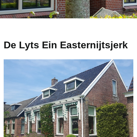
De Lyts Ein Easternijtsjerk