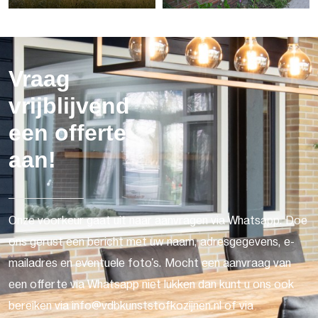
Vraag
vrijblijvend
een offerte
aan!
Onze voorkeur gaat uit naar aanvragen via Whatsapp. Doe
ons gerust een bericht met uw naam, adresgegevens, e-
mailadres en eventuele foto's. Mocht een aanvraag van
een offerte via Whatsapp niet lukken dan kunt u ons ook
bereiken via info@vdbkunststofkozijnen.nl of via