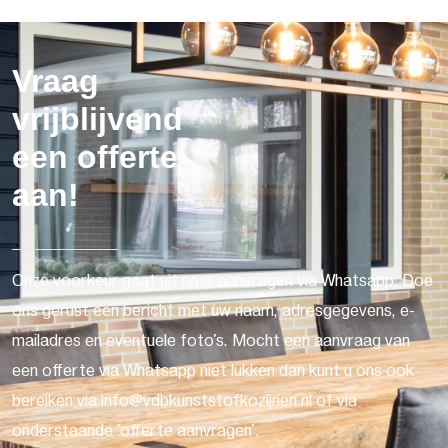
Vraag
vrijblijvend
een offerte
aan!
Onze voorkeur gaat uit naar aanvragen via Whatsapp. Doe
ons gerust een bericht met uw naam, adresgegevens, e-
mailadres en eventuele foto's. Mocht een aanvraag van
een offerte via Whatsapp niet lukken dan kunt u ons ook
bereiken via info@vdbkunststofkozijnen.nl of via
onderstaande 'offerte aanvragen'.