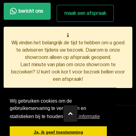
bericht ons
maak een afspraak
Wij vinden het belangrijk de tijd te hebben om u goed
te adviseren tijdens uw bezoek. Daarom is onze
showroom alleen op afspraak geopend.
Last minute van plan om onze showroom te
bezoeken? U kunt ook kort voor bezoek bellen voor
een afspraak!
Wij gebruiken cookies om de
gebruikerservaring te verbeteren en
statistieken bij te houden.
Meer informatie
VDB Kunststofkozijnen ©
2026
Ja, ik geef toestemming
Ontwerp en realisatie door
Boks.