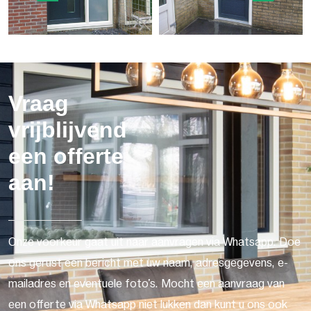
Vraag
vrijblijvend
een offerte
aan!
Onze voorkeur gaat uit naar aanvragen via Whatsapp. Doe
ons gerust een bericht met uw naam, adresgegevens, e-
mailadres en eventuele foto's. Mocht een aanvraag van
een offerte via Whatsapp niet lukken dan kunt u ons ook