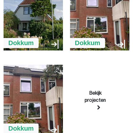
Dokkum
Dokkum
Bekijk
projecten
Dokkum