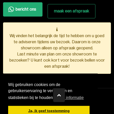
bericht ons
maak een afspraak
Wij vinden het belangrijk de tijd te hebben om u goed
te adviseren tijdens uw bezoek. Daarom is onze
showroom alleen op afspraak geopend.
Last minute van plan om onze showroom te
bezoeken? U kunt ook kort voor bezoek bellen voor
een afspraak!
Wij gebruiken cookies om de
gebruikerservaring te verbeteren en
statistieken bij te houden.
Meer informatie
VDB Kunststofkozijnen ©
2026
Ja, ik geef toestemming
Ontwerp en realisatie door
Boks.