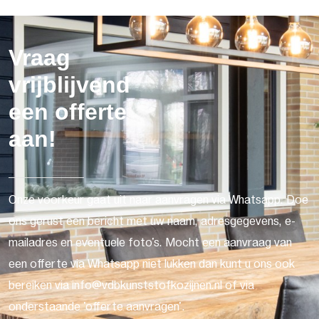
Vraag
vrijblijvend
een offerte
aan!
Onze voorkeur gaat uit naar aanvragen via Whatsapp. Doe
ons gerust een bericht met uw naam, adresgegevens, e-
mailadres en eventuele foto's. Mocht een aanvraag van
een offerte via Whatsapp niet lukken dan kunt u ons ook
bereiken via info@vdbkunststofkozijnen.nl of via
onderstaande 'offerte aanvragen'.