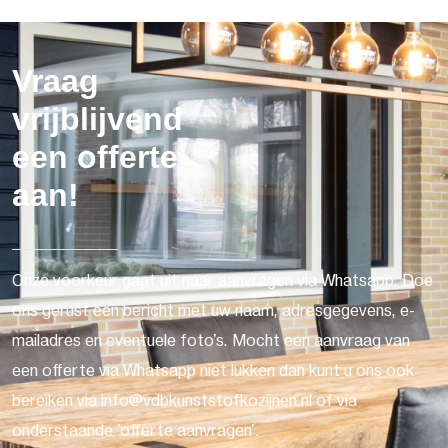
Vraag
vrijblijvend
een offerte
aan!
Onze voorkeur gaat uit naar aanvragen via Whatsapp. Doe
ons gerust een bericht met uw naam, adresgegevens, e-
mailadres en eventuele foto's. Mocht een aanvraag van
een offerte via Whatsapp niet lukken dan kunt u ons ook
bereiken via info@vdbkunststofkozijnen.nl of via
onderstaande 'offerte aanvragen'.