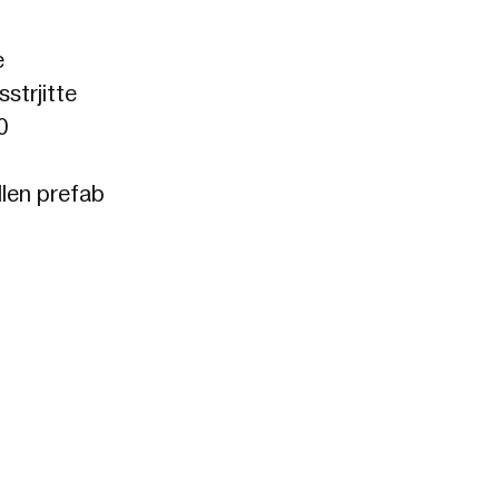
e
strjitte
0
len prefab