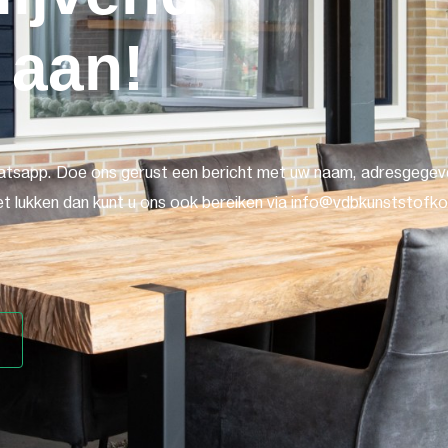
 aan!
atsapp. Doe ons gerust een bericht met uw naam, adresgegeve
t lukken dan kunt u ons ook bereiken via info@vdbkunststofkoz