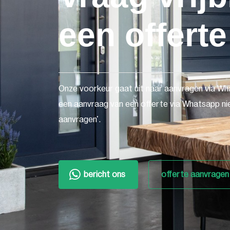
een offerte
Onze voorkeur gaat uit naar aanvragen via Wh
een aanvraag van een offerte via Whatsapp nie
aanvragen'.
bericht ons
offerte aanvragen