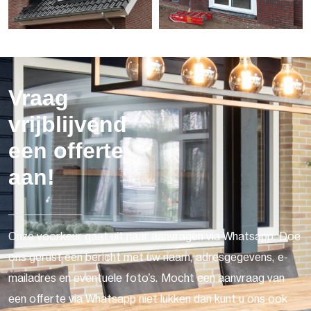
Vraag
vrijblijvend
een offerte
aan!
Onze voorkeur gaat uit naar aanvragen via Whatsapp. Doe
ons gerust een bericht met uw naam, adresgegevens, e-
mailadres en eventuele foto's. Mocht een aanvraag van
een offerte via Whatsapp niet lukken dan kunt u ons ook