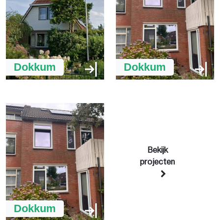
Dokkum
Dokkum
Bekijk
projecten
Dokkum