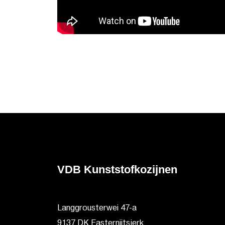
VDB Kunststofkozijnen
Langgrousterwei 47-a
9137 DK Easternijtsjerk